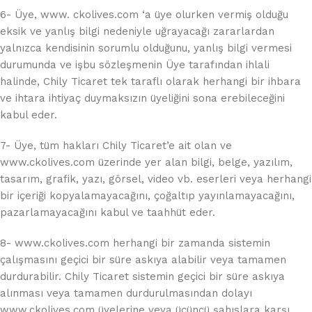
6- Üye, www. ckolives.com ‘a üye olurken vermiş olduğu
eksik ve yanlış bilgi nedeniyle uğrayacağı zararlardan
yalnızca kendisinin sorumlu olduğunu, yanlış bilgi vermesi
durumunda ve işbu sözleşmenin Üye tarafından ihlali
halinde, Chily Ticaret tek taraflı olarak herhangi bir ihbara
ve ihtara ihtiyaç duymaksızın üyeliğini sona erebileceğini
kabul eder.
7- Üye, tüm hakları Chily Ticaret’e ait olan ve
www.ckolives.com üzerinde yer alan bilgi, belge, yazılım,
tasarım, grafik, yazı, görsel, video vb. eserleri veya herhangi
bir içeriği kopyalamayacağını, çoğaltıp yayınlamayacağını,
pazarlamayacağını kabul ve taahhüt eder.
8- www.ckolives.com herhangi bir zamanda sistemin
çalışmasını geçici bir süre askıya alabilir veya tamamen
durdurabilir. Chily Ticaret sistemin geçici bir süre askıya
alınması veya tamamen durdurulmasından dolayı
www.ckolives.com üyelerine veya üçüncü şahıslara karşı