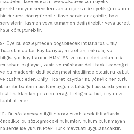
maddeler ilave edebilir. www.ckolives.com üyelik
gerektirmeyen servisleri zaman içerisinde üyelik gerektiren
bir duruma dönüştürebilir, ilave servisler açabilir, bazı
servislerini kısmen veya tamamen değiştirebilir veya ücretli
hale dönüştürebilir.
9- Üye bu sözleşmeden doğabilecek ihtilaflarda Chily
Ticaret’in defter kayıtlarıyla, mikrofilm, mikrofiş ve
bilgisayar kayıtlarının HMK 193. vd maddeleri anlamında
muteber, bağlayıcı, kesin ve münhasır delil teşkil edeceğini
ve bu maddenin delil sözleşmesi niteliğinde olduğunu kabul
ve taahhüt eder. Chily Ticaret kayıtlarına yönelik her türlü
itiraz ile bunların usulüne uygun tutulduğu hususunda yemin
teklif hakkından peşinen feragat ettiğini kabul, beyan ve
taahhüt eder.
10- Bu sözleşmeyle ilgili olarak çıkabilecek ihtilaflarda
öncelikle bu sözleşmedeki hükümler, hüküm bulunmayan
hallerde ise yürürlükteki Türk mevzuatı uygulanacaktır.