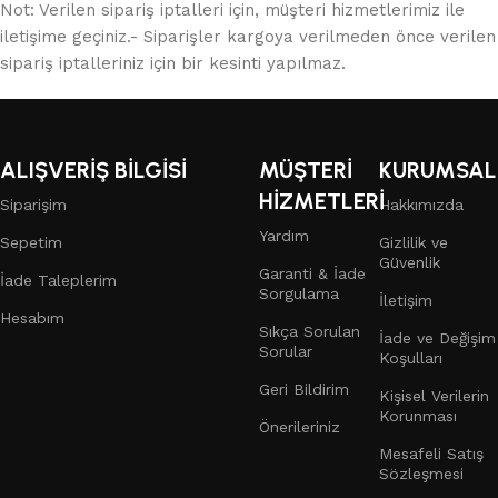
Not: Verilen sipariş iptalleri için, müşteri hizmetlerimiz ile
iletişime geçiniz.- Siparişler kargoya verilmeden önce verilen
sipariş iptalleriniz için bir kesinti yapılmaz.
ALIŞVERİŞ BİLGİSİ
MÜŞTERİ
KURUMSAL
HİZMETLERİ
Siparişim
Hakkımızda
Yardım
Sepetim
Gizlilik ve
Güvenlik
Garanti & İade
İade Taleplerim
Sorgulama
İletişim
Hesabım
Sıkça Sorulan
İade ve Değişim
Sorular
Koşulları
Geri Bildirim
Kişisel Verilerin
Korunması
Önerileriniz
Mesafeli Satış
Sözleşmesi