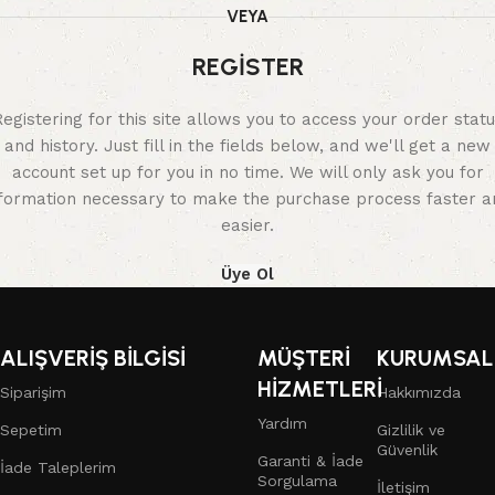
VEYA
REGISTER
egistering for this site allows you to access your order stat
and history. Just fill in the fields below, and we'll get a new
account set up for you in no time. We will only ask you for
nformation necessary to make the purchase process faster a
easier.
Üye Ol
ALIŞVERİŞ BİLGİSİ
MÜŞTERİ
KURUMSAL
HİZMETLERİ
Siparişim
Hakkımızda
Yardım
Sepetim
Gizlilik ve
Güvenlik
Garanti & İade
İade Taleplerim
Sorgulama
İletişim