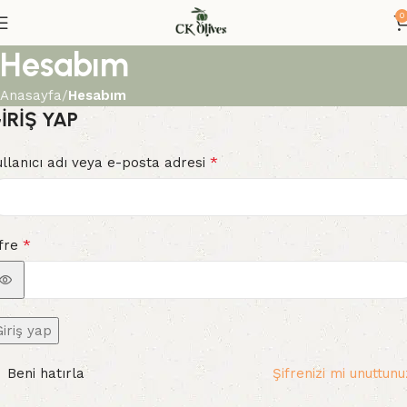
0
Hesabım
Anasayfa
Hesabım
IRIŞ YAP
*
llanıcı adı veya e-posta adresi
*
ifre
Giriş yap
Beni hatırla
Şifrenizi mi unuttun