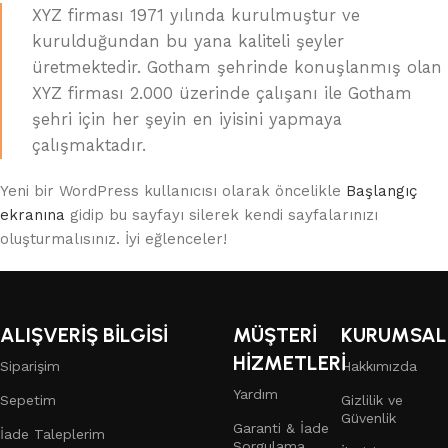
XYZ firması 1971 yılında kurulmuştur ve
kurulduğundan bu yana kaliteli şeyler
üretmektedir. Gotham şehrinde konuşlanmış olan
XYZ firması 2.000 üzerinde çalışanı ile Gotham
şehri için her şeyin en iyisini yapmaya
çalışmaktadır.
Yeni bir WordPress kullanıcısı olarak öncelikle
Başlangıç
ekranına
gidip bu sayfayı silerek kendi sayfalarınızı
oluşturmalısınız. İyi eğlenceler!
ALIŞVERİŞ BİLGİSİ
MÜŞTERİ
KURUMSAL
HİZMETLERİ
Siparişim
Hakkımızda
Yardım
Sepetim
Gizlilik ve
Güvenlik
Garanti & İade
İade Taleplerim
Sorgulama